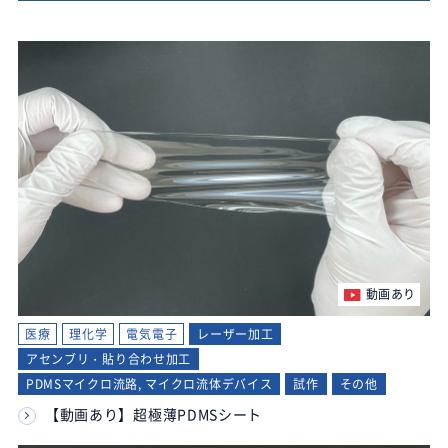
動画あり
医療
理化学
電気電子
レーザー加工
アセンブリ・貼り合わせ加工
PDMSマイクロ流路, マイクロ流体デバイス
試作
その他
【動画あり】超極薄PDMSシート