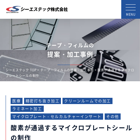
MENU
テープ・フィルムの
提案・加工事例
シーエステック TOP
>
テープ・フィルムの提案・加工事例
> 酸素が通過するマイクロ
プレートシールの制作
医療
精密打ち抜き加工
クリーンルームでの加工
ラミネート加工
マイクロプレート・セルカルチャーインサート
その他
酸素が通過するマイクロプレートシール
の制作