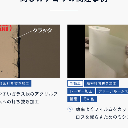
精密打ち抜き加工
自動車
精密打ち抜き加工
レーザー加工
クリーンルーム
やすいガラス状のアクリルフ
量産
その他
ムへの打ち抜き加工
効率よくフィルムをカッ
ロスを減らすためのミシ