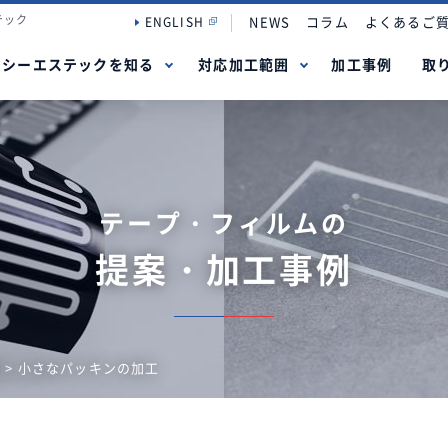
テック
NEWS
コラム
よくあるご
ENGLISH
シーエステックを知る
対応加工範囲
加工事例
取
テープ・フィルムの
提案・加工事例
例
> 小さなパッキンの加工