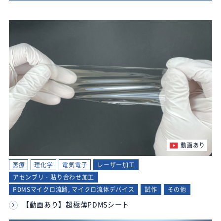
動画あり
医療
理化学
電気電子
レーザー加工
アセンブリ・貼り合わせ加工
PDMSマイクロ流路, マイクロ流体デバイス
試作
その他
【動画あり】超極薄PDMSシート