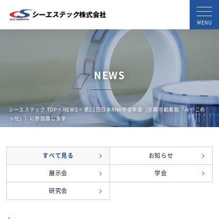
MENU
NEWS
シーエステック TOP
>
NEWS
> 第23回日本RNA学会年会（京都市勧業館「みやこめ
っせ」）に参加致します
すべて見る
お知らせ
展示会
学会
研究会