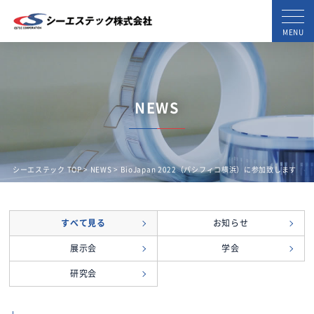
MENU
NEWS
シーエステック TOP
>
NEWS
> BioJapan 2022（パシフィコ横浜）に参加致します
すべて見る
お知らせ
展示会
学会
研究会