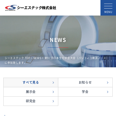
MENU
NEWS
シーエステック TOP
>
NEWS
> 第97回日本生化学会大会（パシフィコ横浜ノース）
に参加致します。
すべて見る
お知らせ
展示会
学会
研究会